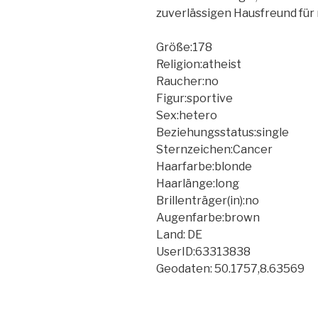
zuverlässigen Hausfreund für
Größe:178
Religion:atheist
Raucher:no
Figur:sportive
Sex:hetero
Beziehungsstatus:single
Sternzeichen:Cancer
Haarfarbe:blonde
Haarlänge:long
Brillenträger(in):no
Augenfarbe:brown
Land: DE
UserID:63313838
Geodaten: 50.1757,8.63569