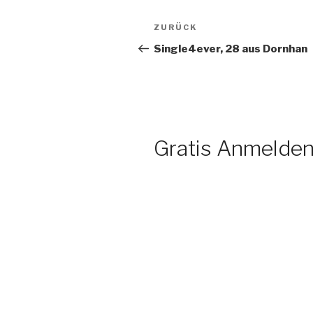
Beitragsnavigation
Vorheriger
ZURÜCK
Beitrag
Single4ever, 28 aus Dornhan
Gratis Anmelden