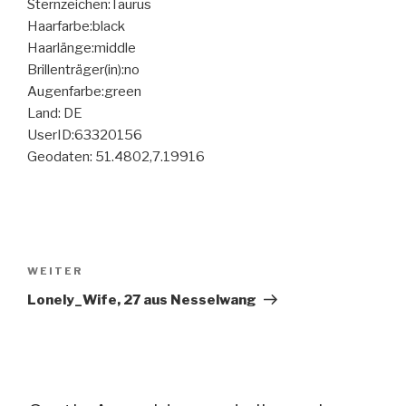
Sternzeichen:Taurus
Haarfarbe:black
Haarlänge:middle
Brillenträger(in):no
Augenfarbe:green
Land: DE
UserID:63320156
Geodaten: 51.4802,7.19916
Beitragsnavigation
Nächster
WEITER
Beitrag
Lonely_Wife, 27 aus Nesselwang