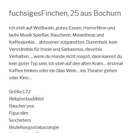
fuchsigesFinchen, 25 aus Bochum
Ich steh auf Weißwein, gutes Essen, Horrorfilme und
laute Musik Spießer, Raucherin, Misanthrop und
Kaffeejunkie… abtourner: ezigaretten, Dummheit, kein
Verständnis für Ironie und Sarkasmus, devotes
Verhalten…. wenn du Hunde nicht magst, dann kannst du
kein guter Typ sein. ich steh auf den alten Kram… erstmal
Kaffee trinken oder ein Glas Wein… ins Theater gehen
oder Kino…
Größe:172
Religion:buddhist
Raucher:yes
Figur:slim
Sex:hetero
Beziehungsstatus:single