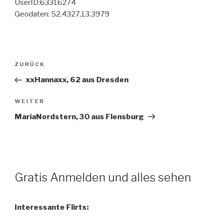
UserID:63316274
Geodaten: 52.4327,13.3979
Beitragsnavigation
Vorheriger
ZURÜCK
Beitrag
xxHannaxx, 62 aus Dresden
Nächster
WEITER
Beitrag
MariaNordstern, 30 aus Flensburg
Gratis Anmelden und alles sehen
Interessante Flirts: