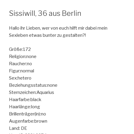
Sissiwill, 36 aus Berlin
Hallo ihr Lieben, wer von euch hilft mir dabei mein
Sexleben etwas bunter zu gestalten?!
Größe:172
Religion:none
Raucher:no
Figur:normal
Sex:hetero
Beziehungsstatus:none
Sternzeichen:Aquarius
Haarfarbe:black
Haarlänge:long
Brillenträger(in):no
Augenfarbe:brown
Land: DE